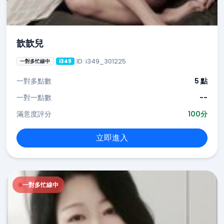
歆歆兒
ID: i349_301225
一對多忙線中
i349
一對多點數
5 點
一對一點數
--
滿意度評分
100分
立即進入
一對多忙線中