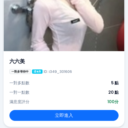
六六美
ID: i349_301606
一對多等待中
i349
一對多點數
5 點
一對一點數
20 點
滿意度評分
100分
立即進入