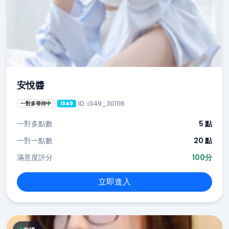
安悅醬
ID: i349_301116
一對多等待中
i349
一對多點數
5 點
一對一點數
20 點
滿意度評分
100分
立即進入