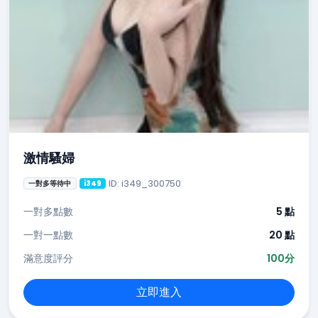
激情騷婦
ID: i349_300750
一對多等待中
i349
一對多點數
5 點
一對一點數
20 點
滿意度評分
100分
立即進入