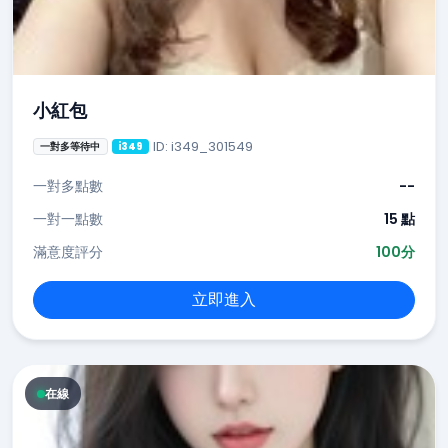
小紅包
ID: i349_301549
一對多等待中
i349
一對多點數
--
一對一點數
15 點
滿意度評分
100分
立即進入
在線