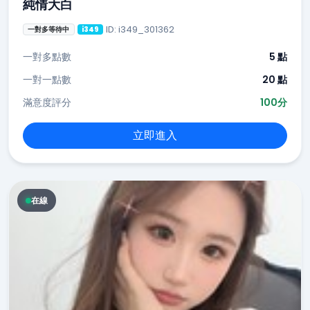
純情大白
ID: i349_301362
一對多等待中
i349
一對多點數
5 點
一對一點數
20 點
滿意度評分
100分
立即進入
在線