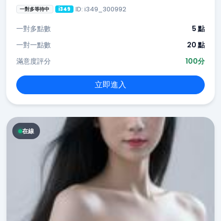
ID: i349_300992
一對多等待中
i349
一對多點數
5 點
一對一點數
20 點
滿意度評分
100分
立即進入
在線