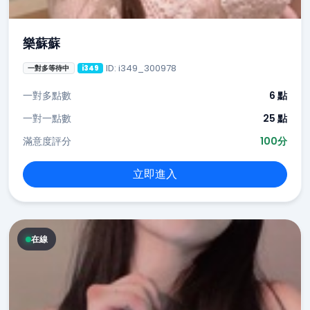
樂蘇蘇
ID: i349_300978
一對多等待中
i349
一對多點數
6 點
一對一點數
25 點
滿意度評分
100分
立即進入
在線