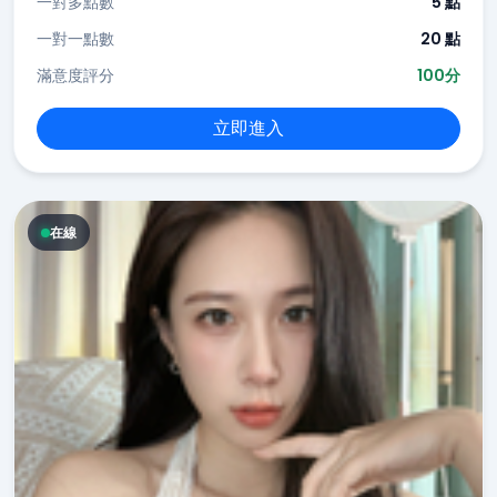
一對多點數
5 點
一對一點數
20 點
滿意度評分
100分
立即進入
在線