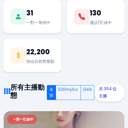
31
130
一對一等待中
通話/忙碌中
22,200
預估目前營業額
所有主播動
共 354 位
全
530my1cc
i349
態
部
主播
一對一忙線中