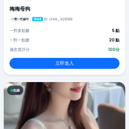
梅梅母狗
ID: i349_301588
一對一忙線中
i349
一對多點數
5 點
一對一點數
20 點
滿意度評分
100分
立即進入
在線