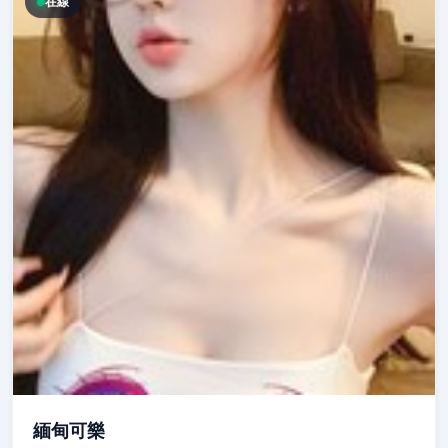
在線
緬甸可樂