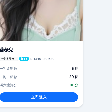
薔薇兒
ID: i349_301539
一對多等待中
i349
一對多點數
5 點
一對一點數
20 點
滿意度評分
100分
立即進入