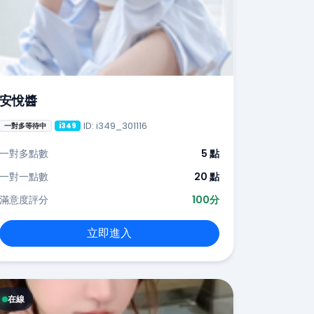
安悅醬
ID: i349_301116
一對多等待中
i349
一對多點數
5 點
一對一點數
20 點
滿意度評分
100分
立即進入
在線