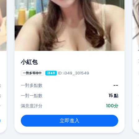
小紅包
ID: i349_301549
一對多等待中
i349
點
一對多點數
--
點
一對一點數
15 點
分
滿意度評分
100分
立即進入