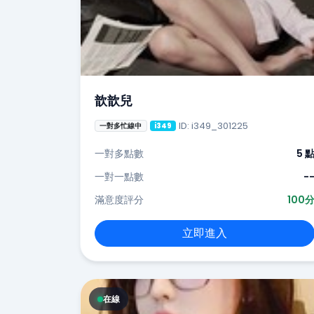
歆歆兒
ID: i349_301225
一對多忙線中
i349
一對多點數
5 
一對一點數
-
滿意度評分
100
立即進入
在線