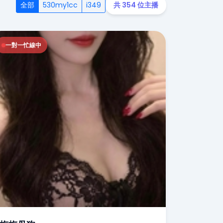
全部
530my1cc
i349
共 354 位主播
一對一忙線中