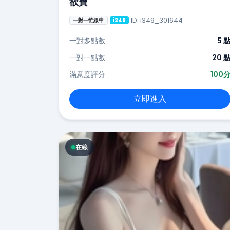
欲寶
ID: i349_301644
一對一忙線中
i349
一對多點數
5 
一對一點數
20 
滿意度評分
100
立即進入
在線