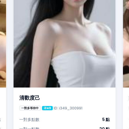
清歡度己
ID: i349_300991
一對多等待中
i349
點
一對多點數
5 點