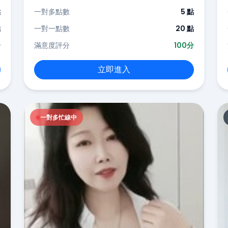
點
一對多點數
5 點
點
一對一點數
20 點
分
滿意度評分
100分
立即進入
一對多忙線中