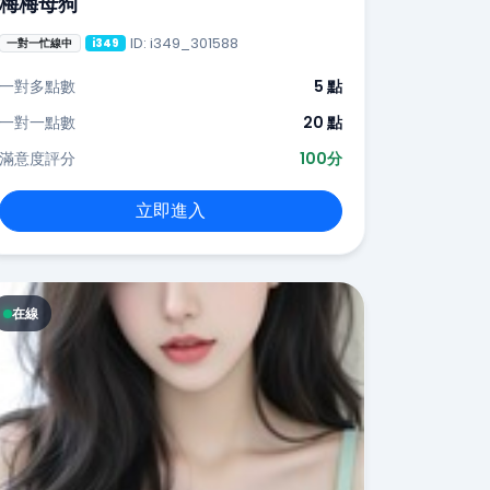
梅梅母狗
ID: i349_301588
一對一忙線中
i349
一對多點數
5 點
一對一點數
20 點
滿意度評分
100分
立即進入
在線