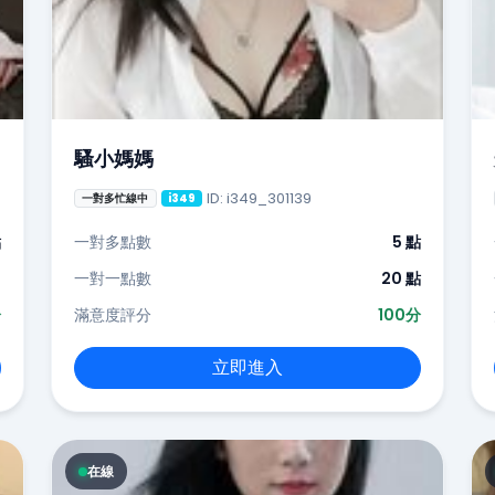
騷小媽媽
ID: i349_301139
一對多忙線中
i349
點
一對多點數
5 點
-
一對一點數
20 點
分
滿意度評分
100分
立即進入
在線