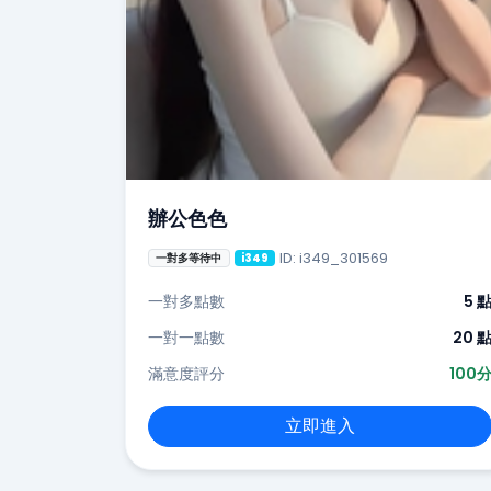
辦公色色
ID: i349_301569
一對多等待中
i349
一對多點數
5 
一對一點數
20 
滿意度評分
100
立即進入