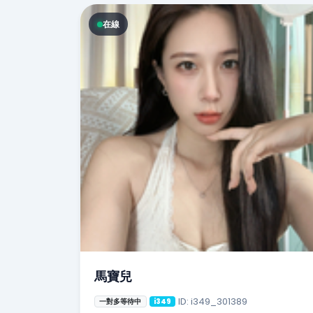
在線
馬寶兒
ID: i349_301389
一對多等待中
i349