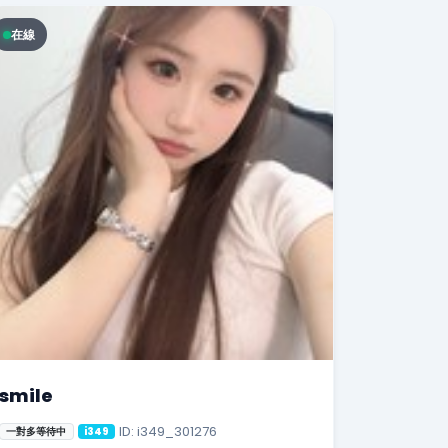
在線
smile
ID: i349_301276
一對多等待中
i349