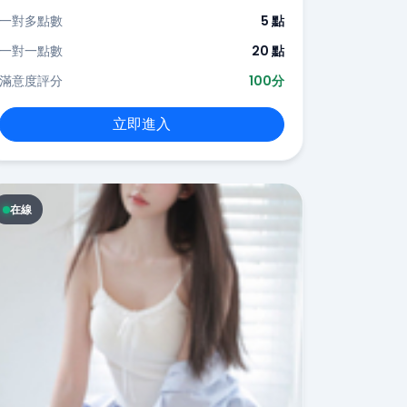
一對多點數
5 點
一對一點數
20 點
滿意度評分
100分
立即進入
在線