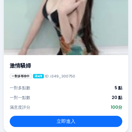
激情騷婦
ID: i349_300750
一對多等待中
i349
一對多點數
5 點
一對一點數
20 點
滿意度評分
100分
立即進入