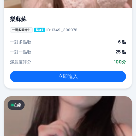
樂蘇蘇
ID: i349_300978
一對多等待中
i349
一對多點數
6 點
一對一點數
25 點
滿意度評分
100分
立即進入
在線