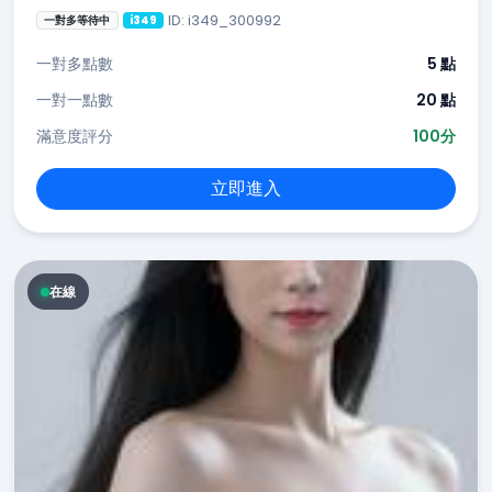
ID: i349_300992
一對多等待中
i349
一對多點數
5 點
一對一點數
20 點
滿意度評分
100分
立即進入
在線