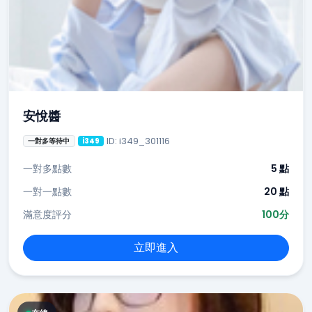
安悅醬
ID: i349_301116
一對多等待中
i349
一對多點數
5 點
一對一點數
20 點
滿意度評分
100分
立即進入