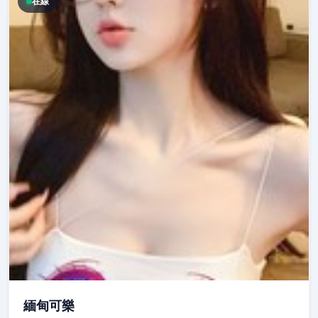
在線
緬甸可樂