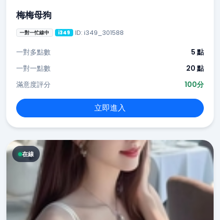
梅梅母狗
ID: i349_301588
一對一忙線中
i349
一對多點數
5 點
一對一點數
20 點
滿意度評分
100分
立即進入
在線