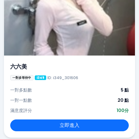
六六美
ID: i349_301606
一對多等待中
i349
一對多點數
5 點
一對一點數
20 點
滿意度評分
100分
立即進入