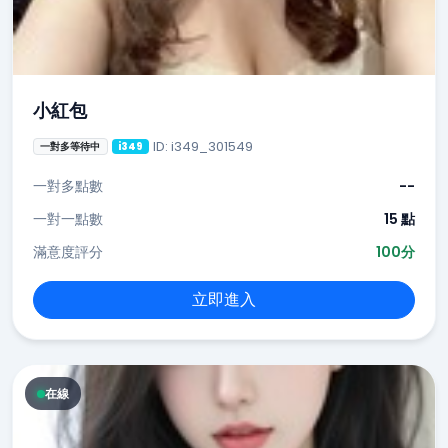
小紅包
ID: i349_301549
一對多等待中
i349
一對多點數
--
一對一點數
15 點
滿意度評分
100分
立即進入
在線