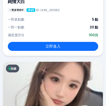
純情大白
ID: i349_301362
一對多等待中
i349
一對多點數
5 點
一對一點數
20 點
滿意度評分
100分
立即進入
在線