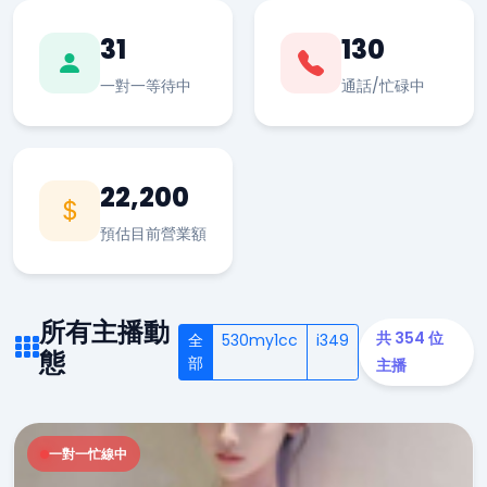
31
130
一對一等待中
通話/忙碌中
22,200
預估目前營業額
所有主播動
共 354 位
全
530my1cc
i349
態
部
主播
一對一忙線中