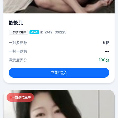
歆歆兒
ID: i349_301225
一對多忙線中
i349
一對多點數
5 點
一對一點數
--
滿意度評分
100分
立即進入
一對多忙線中