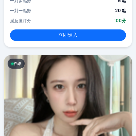
一對多點數
5 點
一對一點數
20 點
滿意度評分
100分
立即進入
在線