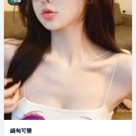
在線
緬甸可樂