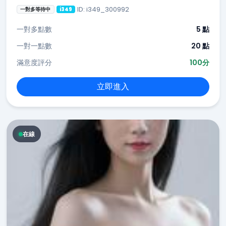
ID: i349_300992
一對多等待中
i349
一對多點數
5 點
一對一點數
20 點
滿意度評分
100分
立即進入
在線