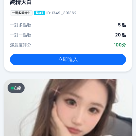
純情大白
ID: i349_301362
一對多等待中
i349
一對多點數
5 點
一對一點數
20 點
滿意度評分
100分
立即進入
在線