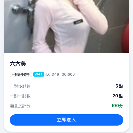
六六美
ID: i349_301606
一對多等待中
i349
一對多點數
5 點
一對一點數
20 點
滿意度評分
100分
立即進入