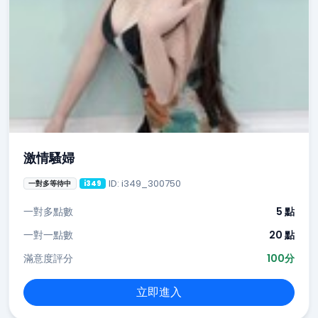
激情騷婦
ID: i349_300750
一對多等待中
i349
一對多點數
5 點
一對一點數
20 點
滿意度評分
100分
立即進入