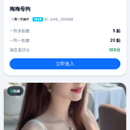
梅梅母狗
ID: i349_301588
一對一忙線中
i349
一對多點數
5 點
一對一點數
20 點
滿意度評分
100分
立即進入
在線