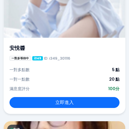
安悅醬
ID: i349_301116
一對多等待中
i349
一對多點數
5 點
一對一點數
20 點
滿意度評分
100分
立即進入