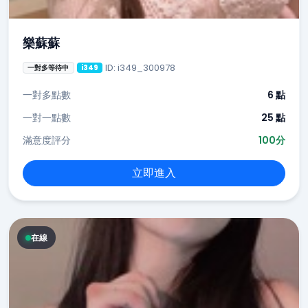
樂蘇蘇
ID: i349_300978
一對多等待中
i349
一對多點數
6 點
一對一點數
25 點
滿意度評分
100分
立即進入
在線