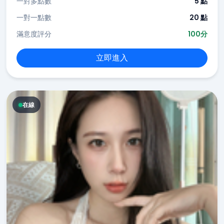
一對多點數
5 點
一對一點數
20 點
滿意度評分
100分
立即進入
在線