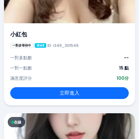
小紅包
ID: i349_301549
一對多等待中
i349
一對多點數
--
一對一點數
15 點
滿意度評分
100分
立即進入
在線