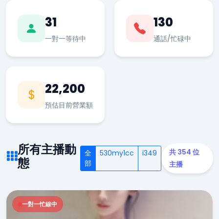
31
130
一對一等待中
通話/忙碌中
22,200
預估目前營業額
所有主播動
共 354 位
全
530my1cc
i349
態
部
主播
一對一忙線中