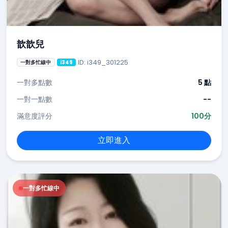
歆歆兒
ID: i349_301225
一對多忙線中
i349
一對多點數
5 點
一對一點數
--
滿意度評分
100分
立即進入
一對多忙線中