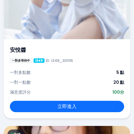
安悅醬
ID: i349_301116
一對多等待中
i349
一對多點數
5 點
一對一點數
20 點
滿意度評分
100分
立即進入