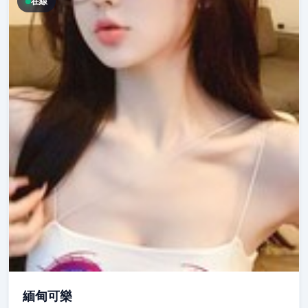
在線
緬甸可樂