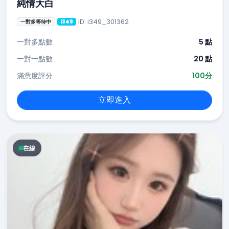
純情大白
ID: i349_301362
一對多等待中
i349
一對多點數
5 點
一對一點數
20 點
滿意度評分
100分
立即進入
在線