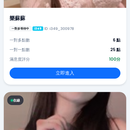
樂蘇蘇
ID: i349_300978
一對多等待中
i349
一對多點數
6 點
一對一點數
25 點
滿意度評分
100分
立即進入
在線