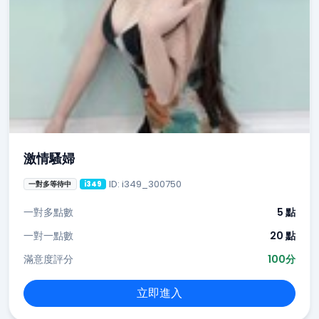
激情騷婦
ID: i349_300750
一對多等待中
i349
一對多點數
5 點
一對一點數
20 點
滿意度評分
100分
立即進入