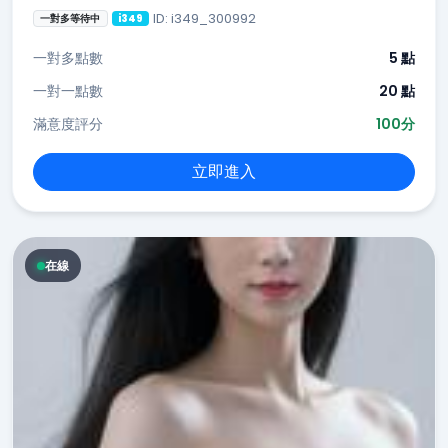
ID: i349_300992
一對多等待中
i349
一對多點數
5 點
一對一點數
20 點
滿意度評分
100分
立即進入
在線