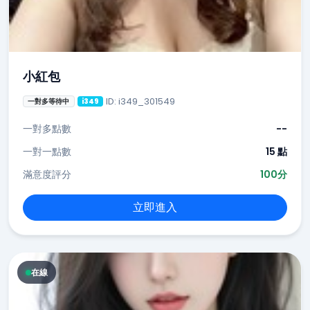
小紅包
ID: i349_301549
一對多等待中
i349
一對多點數
--
一對一點數
15 點
滿意度評分
100分
立即進入
在線