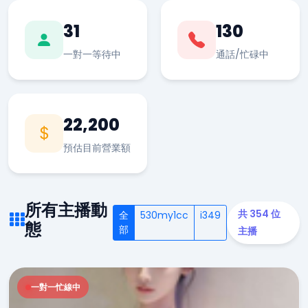
31
130
一對一等待中
通話/忙碌中
22,200
預估目前營業額
所有主播動
共 354 位
全
530my1cc
i349
態
部
主播
一對一忙線中