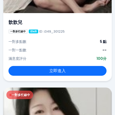
歆歆兒
ID: i349_301225
一對多忙線中
i349
一對多點數
5 點
一對一點數
--
滿意度評分
100分
立即進入
一對多忙線中