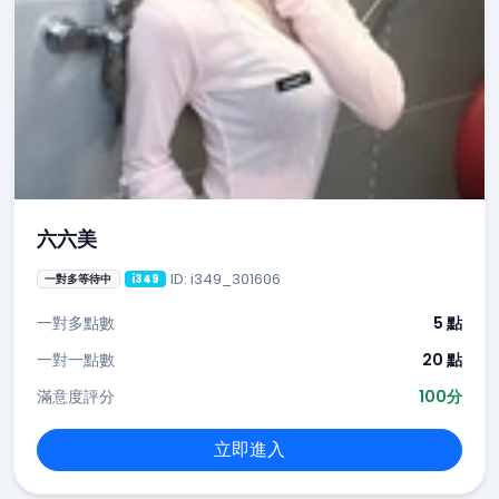
六六美
ID: i349_301606
一對多等待中
i349
一對多點數
5 點
一對一點數
20 點
滿意度評分
100分
立即進入