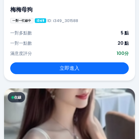
梅梅母狗
ID: i349_301588
一對一忙線中
i349
一對多點數
5 點
一對一點數
20 點
滿意度評分
100分
立即進入
在線