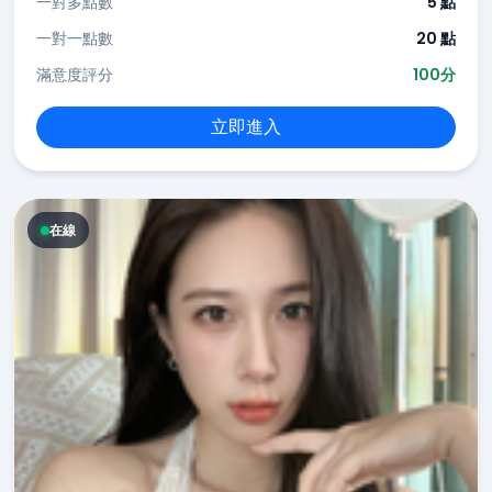
一對多點數
5 點
一對一點數
20 點
滿意度評分
100分
立即進入
在線