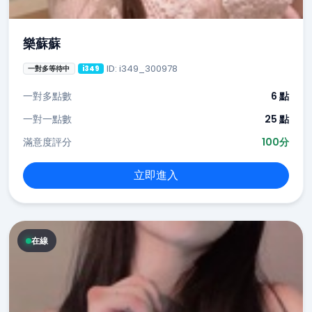
樂蘇蘇
ID: i349_300978
一對多等待中
i349
一對多點數
6 點
一對一點數
25 點
滿意度評分
100分
立即進入
在線