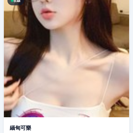
在線
緬甸可樂