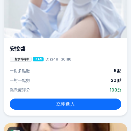
安悅醬
ID: i349_301116
一對多等待中
i349
一對多點數
5 點
一對一點數
20 點
滿意度評分
100分
立即進入