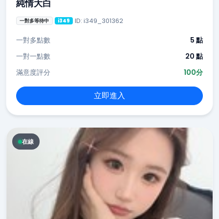
純情大白
ID: i349_301362
一對多等待中
i349
一對多點數
5 點
一對一點數
20 點
滿意度評分
100分
立即進入
在線