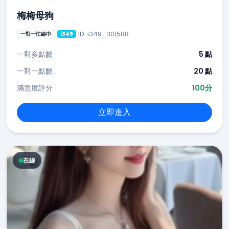
梅梅母狗
ID: i349_301588
一對一忙線中
i349
一對多點數
5 點
一對一點數
20 點
滿意度評分
100分
立即進入
在線