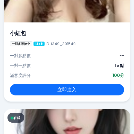
小紅包
ID: i349_301549
一對多等待中
i349
一對多點數
--
一對一點數
15 點
滿意度評分
100分
立即進入
在線