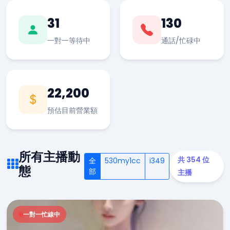
31
130
一對一等待中
通話/忙碌中
22,200
預估目前營業額
所有主播動
共 354 位
全
530my1cc
i349
態
部
主播
一對一忙線中