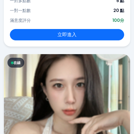
一對多點數
5 點
一對一點數
20 點
滿意度評分
100分
立即進入
在線