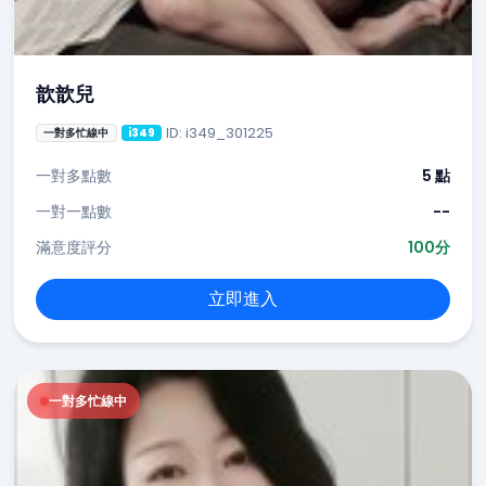
歆歆兒
ID: i349_301225
一對多忙線中
i349
一對多點數
5 點
一對一點數
--
滿意度評分
100分
立即進入
一對多忙線中