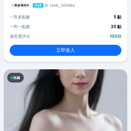
ID: i349_300992
一對多等待中
i349
一對多點數
5 點
一對一點數
20 點
滿意度評分
100分
立即進入
在線