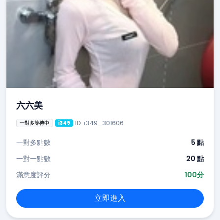
六六美
ID: i349_301606
一對多等待中
i349
一對多點數
5 點
一對一點數
20 點
滿意度評分
100分
立即進入