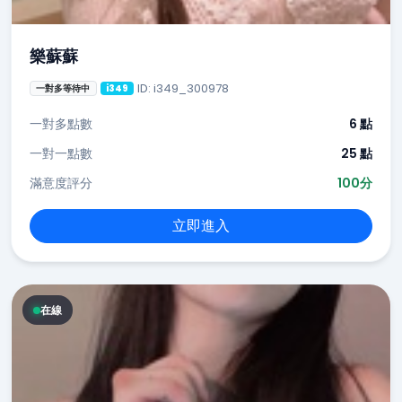
樂蘇蘇
ID: i349_300978
一對多等待中
i349
一對多點數
6 點
一對一點數
25 點
滿意度評分
100分
立即進入
在線