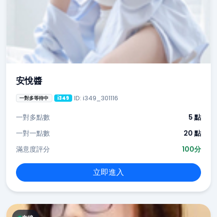
安悅醬
ID: i349_301116
一對多等待中
i349
一對多點數
5 點
一對一點數
20 點
滿意度評分
100分
立即進入