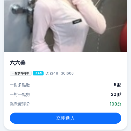
六六美
ID: i349_301606
一對多等待中
i349
一對多點數
5 點
一對一點數
20 點
滿意度評分
100分
立即進入