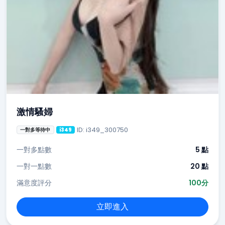
激情騷婦
ID: i349_300750
一對多等待中
i349
一對多點數
5 點
一對一點數
20 點
滿意度評分
100分
立即進入