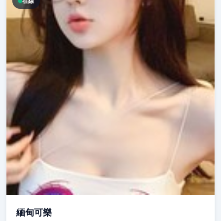
在線
緬甸可樂