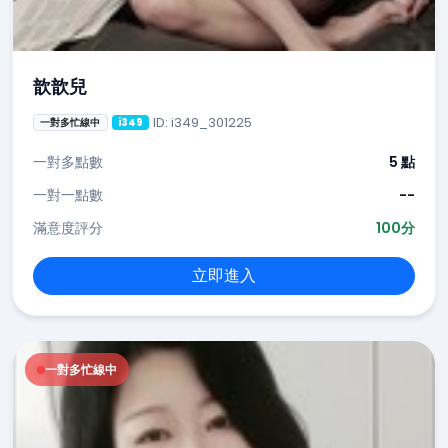
歆歆兒
ID: i349_301225
一對多忙線中
i349
一對多點數
5 點
一對一點數
--
滿意度評分
100分
立即進入
一對多忙線中