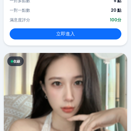
一對多點數
5 點
一對一點數
20 點
滿意度評分
100分
立即進入
在線