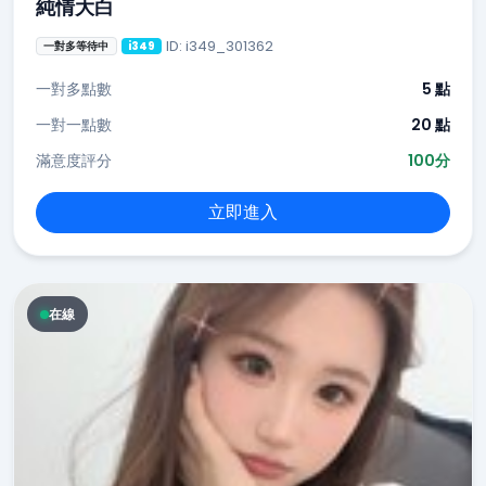
純情大白
ID: i349_301362
一對多等待中
i349
一對多點數
5 點
一對一點數
20 點
滿意度評分
100分
立即進入
在線