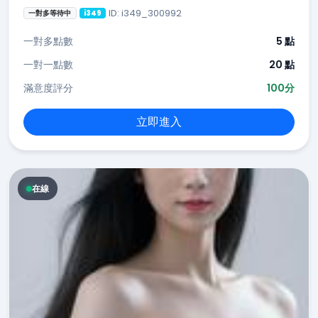
ID: i349_300992
一對多等待中
i349
一對多點數
5 點
一對一點數
20 點
滿意度評分
100分
立即進入
在線