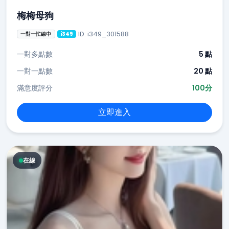
梅梅母狗
ID: i349_301588
一對一忙線中
i349
一對多點數
5 點
一對一點數
20 點
滿意度評分
100分
立即進入
在線