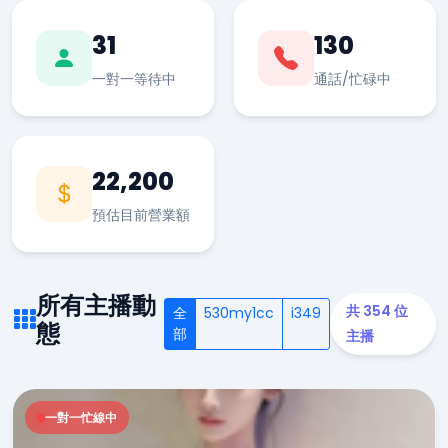
31
130
一對一等待中
通話/忙碌中
22,200
預估目前營業額
所有主播動
共 354 位
全
530my1cc
i349
態
部
主播
一對一忙線中