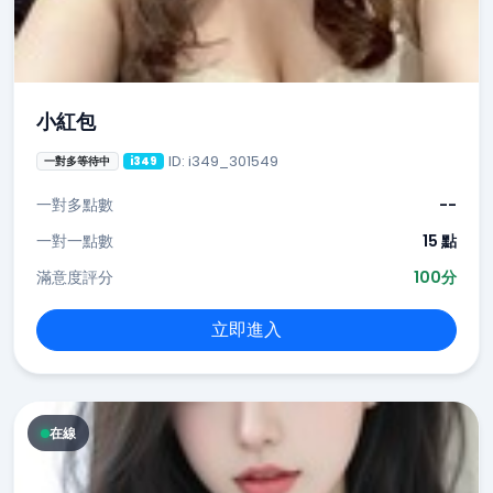
小紅包
ID: i349_301549
一對多等待中
i349
一對多點數
--
一對一點數
15 點
滿意度評分
100分
立即進入
在線